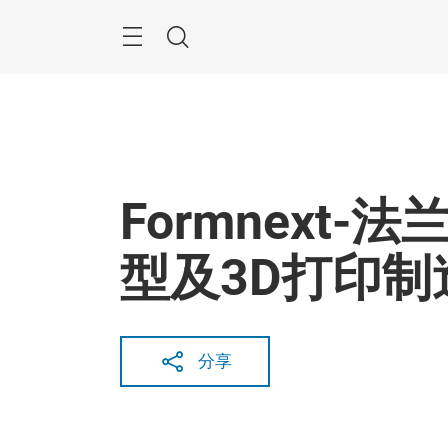
跳
过
搜
索
Formnext
型及3D打印制
分享