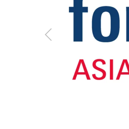
上
一
步