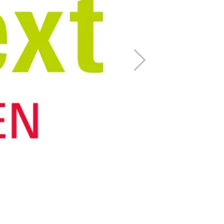
下
一
步