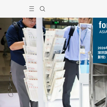
跳
过
搜
索
2026
深圳
新馆)